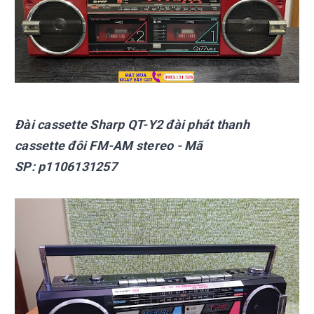
Đài cassette Sharp
QT-Y2 đài phát thanh
cassette đôi FM-AM stereo
- Mã
SP:
p1106131257