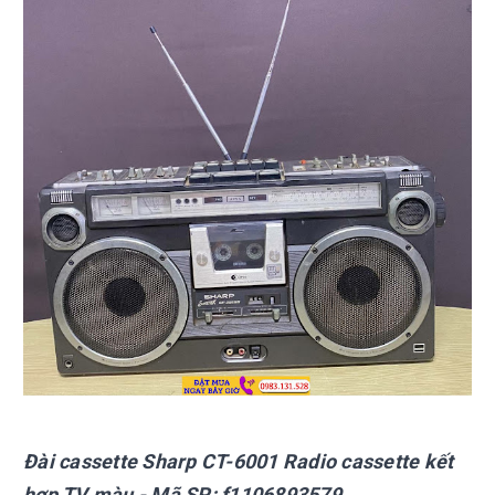
Đài cassette Sharp
CT-6001 Radio cassette kết
hợp TV màu
- Mã SP:
f1106893579