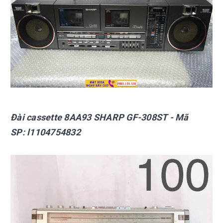
Đài cassette
8AA93 SHARP GF-308ST
- Mã
SP:
l1104754832