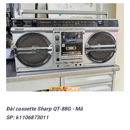
Đài cassette Sharp
QT-88G
- Mã
SP:
k1106873011