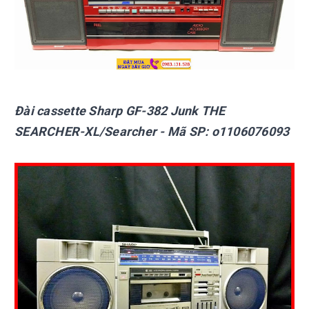
Đài cassette Sharp
GF-382 Junk THE
SEARCHER-XL/Searcher
- Mã SP:
o1106076093