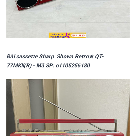
Đài cassette Sharp
Showa Retro★ QT-
77MKⅡ(R)
- Mã SP:
o1105256180