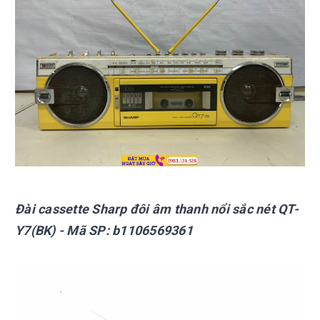
Đài cassette Sharp
đôi âm thanh nổi sắc nét QT-
Y7(BK)
- Mã SP:
b1106569361