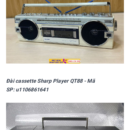
Đài cassette Sharp
Player QT88
- Mã
SP:
u1106861641