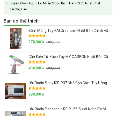
Tuyển Chọn Top 8 Lô Nhẫn Ngọc Bích Trang Sức Nhật Chất
Lượng Cao
Bạn có thể thích
Bấm Móng Tay KAI Greenbell Nhật Bản Chính Hãng Made In Japan Mẫu Mới Nhất 2024
370,000đ
500,000đ
Cân Điện Tử Xách Tay MY CARBON Nhật Bản Cân Đo Chính Xác Tối Đa 50kg, Siêu Gọn Nhẹ Dễ Mang Theo
450,000đ
500,000đ
Đài Radio Sony ICF-P37 Nhỏ Gọn Cầm Tay Hàng Nội Địa Nhật Loa To, Sóng Khỏe
990,000đ
Đài Radio Panasonic RF-P155-S Đài Nghe FM/AM Mini Nội Địa Nhật Loa To, Bền, Đẹp, Sóng Khỏe