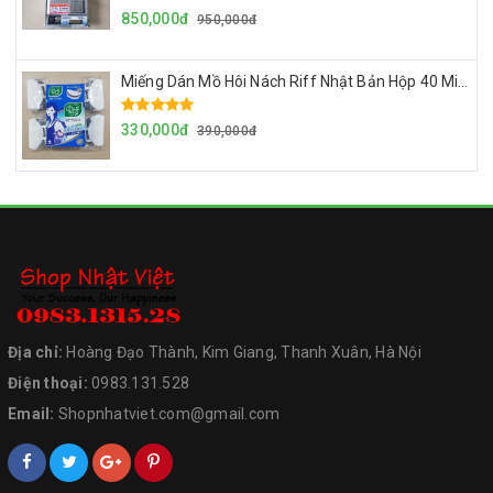
850,000đ
950,000đ
Miếng Dán Mồ Hôi Nách Riff Nhật Bản Hộp 40 Miếng Siêu Thấm Hút Dùng Cho Cả Nam Và Nữ
330,000đ
390,000đ
Địa chỉ:
Hoàng Đạo Thành, Kim Giang, Thanh Xuân, Hà Nội
Điện thoại:
0983.131.528
Email:
Shopnhatviet.com@gmail.com