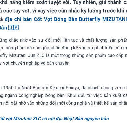
 khả năng kiểm soát tuyệt vời. Tuy nhiên, giá thành 
 các tay vợt, vì vậy việc cân nhắc kỹ lưỡng trước khi
là
địa chỉ bán Cốt Vợt Bóng Bàn Butterfly MIZUTAN
Bản 🇯🇵
ững chắc nhờ vào sự đổi mới liên tục và chất lượng sản phẩ
 vực bóng bàn mà còn góp phần đáng kể vào sự phát triển của m
terfly Mizutani Jun ZLC là một trong những sản phẩm cao cấp n
tay vợt chuyên nghiệp và bán chuyên.
m 1950 tại Nhật Bản bởi Kikuchi Shinya, đã nhanh chóng vươn l
ng ngành công nghiệp bóng bàn. Khởi đầu từ việc sản xuất c
m nổi bật nhờ vào những đổi mới công nghệ và thiết kế sản ph
ốt vợt Mizutani ZLC cũ nội địa Nhật Bản nguyên bản