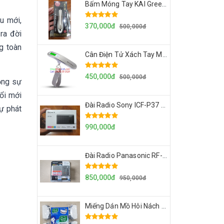
Bấm Móng Tay KAI Greenbell Nhật Bản Chính Hãng Made In Japan Mẫu Mới Nhất 2024
u mới,
370,000đ
500,000đ
ra đời
g toàn
Cân Điện Tử Xách Tay MY CARBON Nhật Bản Cân Đo Chính Xác Tối Đa 50kg, Siêu Gọn Nhẹ Dễ Mang Theo
450,000đ
500,000đ
ộng sự
đổi mới
Đài Radio Sony ICF-P37 Nhỏ Gọn Cầm Tay Hàng Nội Địa Nhật Loa To, Sóng Khỏe
ự phát
990,000đ
Đài Radio Panasonic RF-P155-S Đài Nghe FM/AM Mini Nội Địa Nhật Loa To, Bền, Đẹp, Sóng Khỏe
850,000đ
950,000đ
Miếng Dán Mồ Hôi Nách Riff Nhật Bản Hộp 40 Miếng Siêu Thấm Hút Dùng Cho Cả Nam Và Nữ