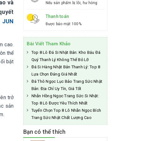
cao và
Nếu sản phẩm bị lỗi, hư hỏng
 quyết
Thanh toán
I JUN
Được bảo mật 100%
Bài Viết Tham Khảo
m cao.
ôn thể
Top 8 Lô Đá Si Nhật Bản: Kho Báu Đá
Quý Thanh Lý Không Thể Bỏ Lỡ
ổi bật
Đá Si Hàng Nhật Bản Thanh Lý: Top 8
Lựa Chọn Đáng Giá Nhất
Đá Thô Ngọc Lục Bảo Trang Sức Nhật
Bản: Địa Chỉ Uy Tín, Giá Tốt
Nhẫn Hồng Ngọc Trang Sức Si Nhật:
ên trở
Top 8 Lô Được Yêu Thích Nhất
ác sản
Tuyển Chọn Top 8 Lô Nhẫn Ngọc Bích
ẩm.
Trang Sức Nhật Chất Lượng Cao
Bạn có thể thích