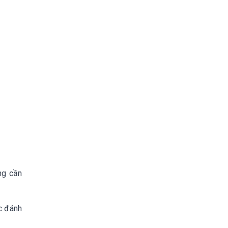
ng cần
c đánh