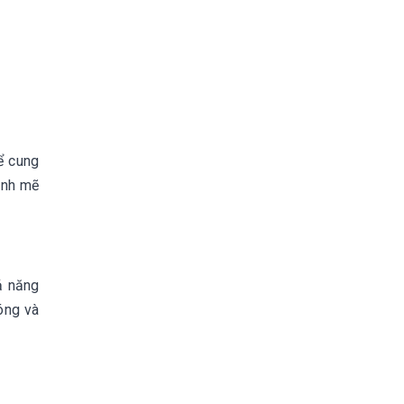
ể cung
ạnh mẽ
ả năng
óng và