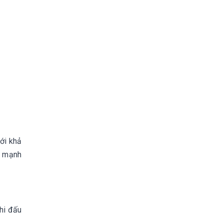
với khả
h mạnh
thi đấu