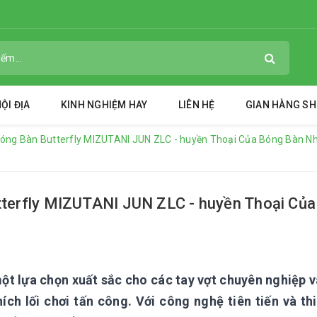
ỘI ĐỊA
KINH NGHIỆM HAY
LIÊN HỆ
GIAN HÀNG S
 Bóng Bàn Butterfly MIZUTANI JUN ZLC - huyền Thoại Của Bóng Bàn N
tterfly MIZUTANI JUN ZLC - huyền Thoại Của
một lựa chọn xuất sắc cho các tay vợt chuyên nghiệp 
ích lối chơi tấn công. Với công nghệ tiên tiến và th