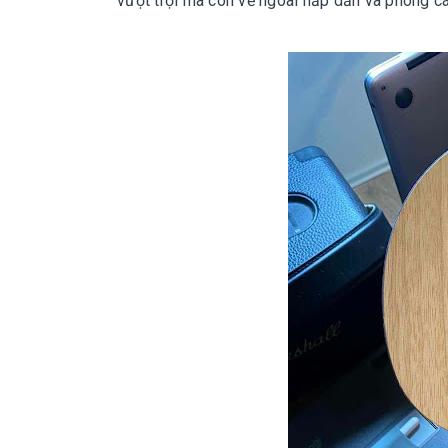
vượt trội mà còn vẻ ngoài hấp dẫn và phong cá