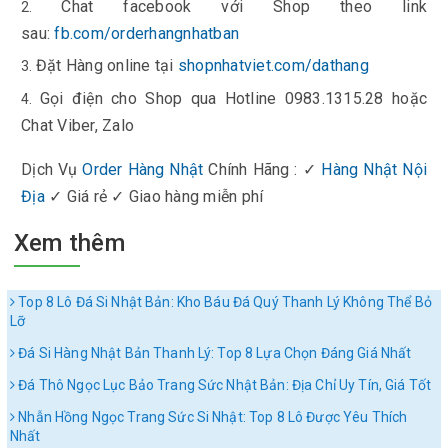
Chat facebook với Shop theo link
sau:
fb.com/orderhangnhatban
Đặt Hàng online tại
shopnhatviet.com/dathang
Gọi điện cho Shop qua Hotline 0983.1315.28 hoặc
Chat Viber, Zalo
Dịch Vụ
Order Hàng Nhật
Chính Hãng : ✓
Hàng Nh
ật Nội
Địa
✓ Giá rẻ ✓ Giao hàng miễn p
h
í
Xem thêm
Top 8 Lô Đá Si Nhật Bản: Kho Báu Đá Quý Thanh Lý Không Thể Bỏ
Lỡ
Đá Si Hàng Nhật Bản Thanh Lý: Top 8 Lựa Chọn Đáng Giá Nhất
Đá Thô Ngọc Lục Bảo Trang Sức Nhật Bản: Địa Chỉ Uy Tín, Giá Tốt
Nhẫn Hồng Ngọc Trang Sức Si Nhật: Top 8 Lô Được Yêu Thích
Nhất