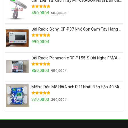
Cân Điện Tử Xách Tay MY CARBON Nhật Bản Cân Đo Chính Xác Tối Đa 50kg, Siêu Gọn Nhẹ Dễ Mang Theo
450,000đ
500,000đ
Đài Radio Sony ICF-P37 Nhỏ Gọn Cầm Tay Hàng Nội Địa Nhật Loa To, Sóng Khỏe
990,000đ
Đài Radio Panasonic RF-P155-S Đài Nghe FM/AM Mini Nội Địa Nhật Loa To, Bền, Đẹp, Sóng Khỏe
850,000đ
950,000đ
Miếng Dán Mồ Hôi Nách Riff Nhật Bản Hộp 40 Miếng Siêu Thấm Hút Dùng Cho Cả Nam Và Nữ
330,000đ
390,000đ