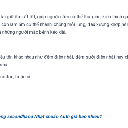
ại giữ ấm rất tốt, giúp người nằm có thể thư giãn, kích thích q
ện còn làm ấm cơ thể nhanh, chống mỏi lưng, đau xương khớp nê
 cả những người mắc bệnh kéo dài.
hiều tên khác nhau như đệm điện nhật, đệm sưởi điện nhật hay 
sau:
cotton, hoặc nỉ
àng secondhand Nhật chuẩn Auth giá bao nhiêu?