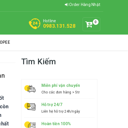
Order Hàng Nhật
Hotline
0
0983.131.528
HOPEE
Tìm Kiếm
an
Miễn phí vận chuyển
Cho các đơn hàng > 5tr
ốt
Hỗ trợ 24/7
 còn
Liên hệ hỗ trợ 24h/ngày
n
chất
Hoàn tiền 100%