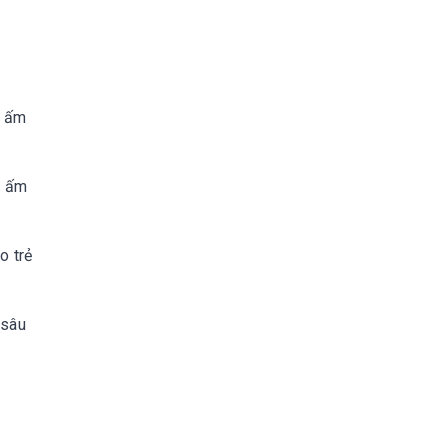
à ấm
m ấm
o trẻ
 sâu