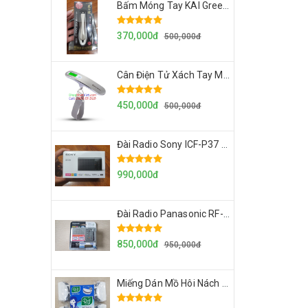
Bấm Móng Tay KAI Greenbell Nhật Bản Chính Hãng Made In Japan Mẫu Mới Nhất 2024
370,000đ
500,000đ
Cân Điện Tử Xách Tay MY CARBON Nhật Bản Cân Đo Chính Xác Tối Đa 50kg, Siêu Gọn Nhẹ Dễ Mang Theo
450,000đ
500,000đ
Đài Radio Sony ICF-P37 Nhỏ Gọn Cầm Tay Hàng Nội Địa Nhật Loa To, Sóng Khỏe
990,000đ
Đài Radio Panasonic RF-P155-S Đài Nghe FM/AM Mini Nội Địa Nhật Loa To, Bền, Đẹp, Sóng Khỏe
850,000đ
950,000đ
Miếng Dán Mồ Hôi Nách Riff Nhật Bản Hộp 40 Miếng Siêu Thấm Hút Dùng Cho Cả Nam Và Nữ